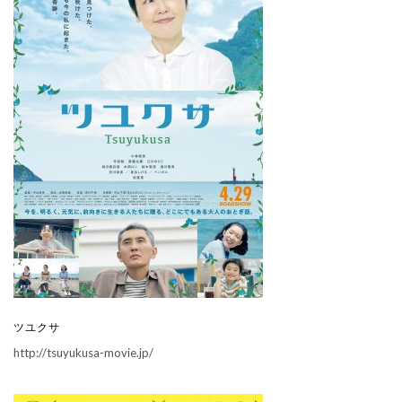
ツユクサ
http://tsuyukusa-movie.jp/