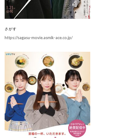
さがす
https://sagasu-movie.asmik-ace.co.jp/