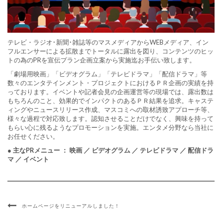
テレビ・ラジオ･新聞･雑誌等のマスメディアからWEBメディア、イン
フルエンサーによる拡散までトータルに露出を図り、コンテンツのヒッ
トの為のPRを宣伝プラン企画立案から実施迄お手伝い致します。
「劇場用映画」「ビデオグラム」「テレビドラマ」「配信ドラマ」等
数々のエンタテインメント・プロジェクトにおけるＰＲ企画の実績を持
っております。イベントや記者会見の企画運営等の現場では、露出数は
もちろんのこと、効果的でインパクトのあるＰＲ結果を追求。キャステ
ィングやニュースリリース作成、マスコミへの取材誘致アプローチ等、
様々な過程で対応致します。認知させることだけでなく、興味を持って
もらい心に残るようなプロモーションを実施。エンタメ分野なら当社に
お任せください。
● 主なPRメニュー ： 映画 ／ ビデオグラム ／ テレビドラマ ／ 配信ドラ
マ ／ イベント
ホームページをリニューアルしました！