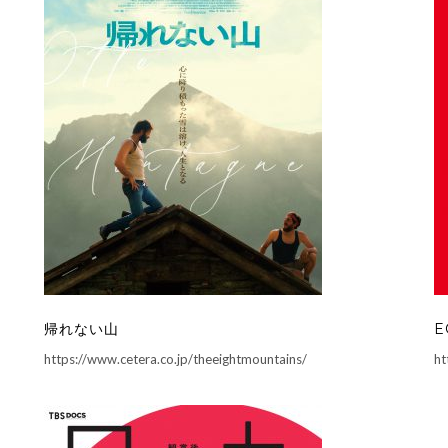
帰れない山
E
https://www.cetera.co.jp/theeightmountains/
ht