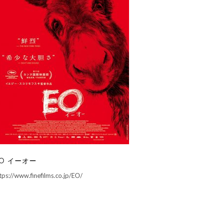
O イーオー
tps://www.finefilms.co.jp/EO/