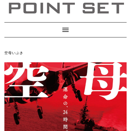
Toggle
Navigation
空母いぶき